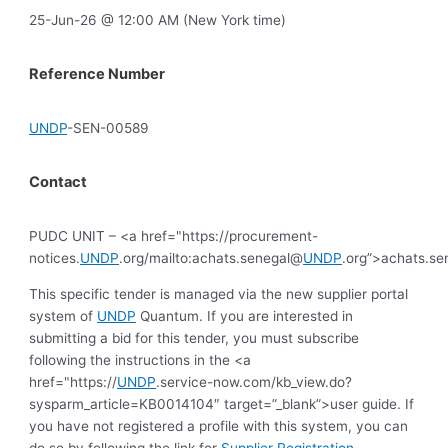
25-Jun-26 @ 12:00 AM (New York time)
Reference Number
UNDP
-SEN-00589
Contact
PUDC UNIT – <a href="https://procurement-
notices.
UNDP
.org/mailto:achats.senegal@
UNDP
.org”>achats.s
This specific tender is managed via the new supplier portal
system of
UNDP
Quantum. If you are interested in
submitting a bid for this tender, you must subscribe
following the instructions in the <a
href="https://
UNDP
.service-now.com/kb_view.do?
sysparm_article=KB0014104″ target=”_blank”>user guide. If
you have not registered a profile with this system, you can
do so by following the link for
Supplier Registration
.