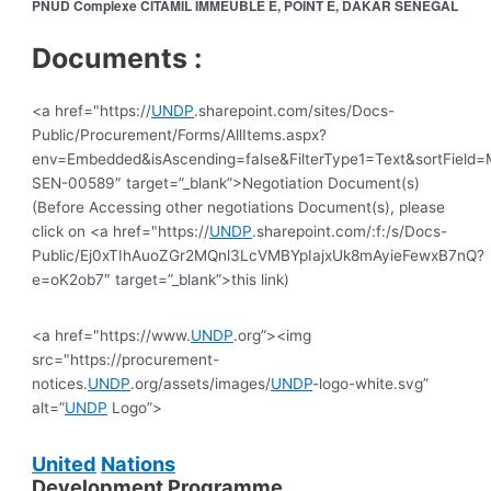
PNUD Complexe CITAMIL IMMEUBLE E, POINT E, DAKAR SENEGAL
Documents :
<a href="https://
UNDP
.sharepoint.com/sites/Docs-
Public/Procurement/Forms/AllItems.aspx?
env=Embedded&isAscending=false&FilterType1=Text&sortField=Mo
SEN-00589″ target=”_blank”>Negotiation Document(s)
(Before Accessing other negotiations Document(s), please
click on <a href="https://
UNDP
.sharepoint.com/:f:/s/Docs-
Public/Ej0xTIhAuoZGr2MQnl3LcVMBYpIajxUk8mAyieFewxB7nQ?
e=oK2ob7″ target=”_blank”>this link)
<a href="https://www.
UNDP
.org”><img
src="https://procurement-
notices.
UNDP
.org/assets/images/
UNDP
-logo-white.svg”
alt=”
UNDP
Logo”>
United
Nations
Development Programme