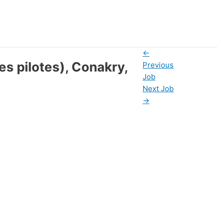
←
s pilotes), Conakry,
Previous
Job
Next Job
→