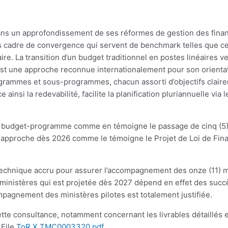
ns un approfondissement de ses réformes de gestion des finan
res cadre de convergence qui servent de benchmark telles que ce
re. La transition d’un budget traditionnel en postes linéaires
st une approche reconnue internationalement pour son orientati
grammes et sous-programmes, chacun assorti d’objectifs clairem
nsi la redevabilité, facilite la planification pluriannuelle via 
le budget-programme comme en témoigne le passage de cinq (5) 
e approche dès 2026 comme le témoigne le Projet de Loi de Fina
echnique accru pour assurer l’accompagnement des onze (11) min
ministères qui est projetée dès 2027 dépend en effet des succè
ompagnement des ministères pilotes est totalement justifiée.
tte consultance, notamment concernant les livrables détaillés et
ToR X TMC0003320.pdf