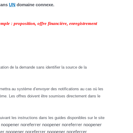
 dans
UN
domaine connexe.
ple : proposition, offre financière, enregistrement
ation de la demande sans identifier la source de la
mettra au système d’envoyer des notifications au cas où les
stème. Les offres doivent être soumises directement dans le
 suivant les instructions dans les guides disponibles sur le site
r noopener noreferrer noopener noreferrer noopener
rer noopener noreferrer noopener noreferrer