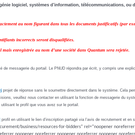
 génie logiciel, systèmes d’information, télécommunications, ou
ement au nom figurant dans tous les documents justificatifs (par exem
ifiants incorrects seront disqualifiées.
el mais enregistrée au nom d’une société dans Quantum sera rejetée.
lité de messagerie du portail. Le PNUD répondra par écrit, y compris une explic
N
projet de réponse sans le soumettre directement dans le système. Cela per
cisions, veuillez nous contacter en utilisant la fonction de messagerie du sy
utilisant le profil que vous avez sur le portail.
N
profil en utilisant le lien d’inscription partagé via l’avis de recrutement et en
curement/business/resources-for-bidders” rel=”noopener noreferre
eferrer noopener noreferrer noopener noreferrer noopener norefer