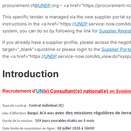
procurement.cf@
UNDP
.org – <a href="https://procurement-no
This specific tender is managed via the new supplier portal s
instructions in the <a href="https://
UNDP
.service-now.com/kb_
system, you can do so by following the link for
Supplier Regist
If you already have a supplier profile, please access the nego
target=”_blank”>quicklink or please login to the
Supplier Porta
the <a href="https://
UNDP
.service-now.com/kb_view.do?syspa
Introduction
Consult
ant(e) national(e)
Recrutement d’
UN
(e)
en Système
Type de contrat :
Contrat Individuel (IC)
avec des missions régulières de terra
Lieu d’affection:
Bangui, RCA avec
Durée de la mission :
109 jours ouvrables étalés sur 6 mois
Date limite de soumission en ligne
: 06 juillet 2026 à 16H30