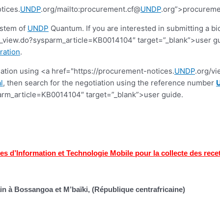
tices.
UNDP
.org/mailto:procurement.cf@
UNDP
.org”>procureme
ystem of
UNDP
Quantum. If you are interested in submitting a bi
view.do?sysparm_article=KB0014104″ target=”_blank”>user guide.
ration
.
tiation using <a href="https://procurement-notices.
UNDP
.org/v
l
, then search for the negotiation using the reference number
rm_article=KB0014104″ target=”_blank”>user guide.
s d’Information et Technologie Mobile pour la collecte des rece
in à Bossangoa et M’baïki, (République centrafricaine)