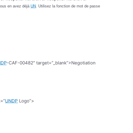
 vous en avez déjà
UN
. Utilisez la fonction de mot de passe
NDP
-CAF-00482″ target=”_blank”>Negotiation
t=”
UNDP
Logo”>