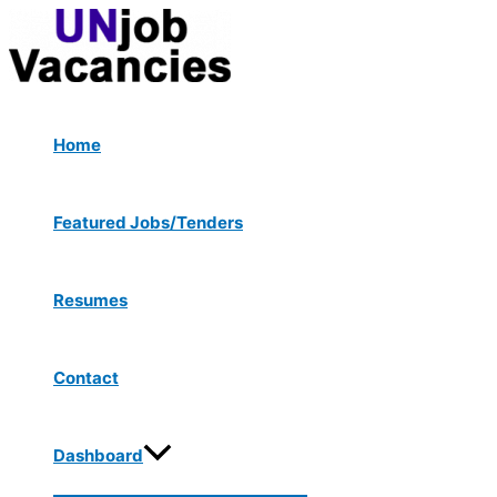
Menu
Skip
Post
Toggle
to
navigation
content
Home
Featured Jobs/Tenders
Resumes
Contact
Dashboard