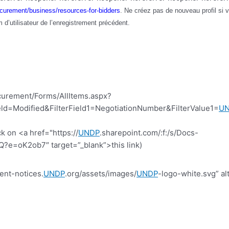
ocurement/business/resources-for-bidders
. Ne créez pas de nouveau profil si
’utilisateur de l’enregistrement précédent.
curement/Forms/AllItems.aspx?
d=Modified&FilterField1=NegotiationNumber&FilterValue1=
U
k on <a href="https://
UNDP
.sharepoint.com/:f:/s/Docs-
=oK2ob7″ target=”_blank”>this link)
ent-notices.
UNDP
.org/assets/images/
UNDP
-logo-white.svg” al