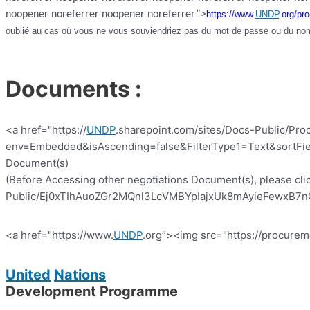
noopener noreferrer noopener noreferrer”>
https://www.
UNDP
.org/pr
oublié au cas où vous ne vous souviendriez pas du mot de passe ou du nom d
Documents :
<a href="https://
UNDP
.sharepoint.com/sites/Docs-Public/Pro
env=Embedded&isAscending=false&FilterType1=Text&sortFiel
Document(s)
(Before Accessing other negotiations Document(s), please clic
Public/Ej0xTIhAuoZGr2MQnl3LcVMBYpIajxUk8mAyieFewxB7nQ?e
<a href="https://www.
UNDP
.org”><img src="https://procurem
United
Nations
Development Programme