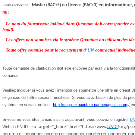
en informatique,
Master (BAC+5) ou Licence (BAC+3)
Profil recherché :
NB :
Le nom du fournisseur indiqué dans Quantum doit correspondre exact
–
légal).
Les offres non soumises via le système Quantum ou utilisant des ident
–
Toute offre soumise pour le recrutement d’
UN
contractuel individu
–
Toute demande de clarification doit être envoyée par écrit via la fonctionna
demande.
Veuillez indiquer si vous avez l’intention de soumettre une offre en créant
U
exigences de l’offre seraient modifiées. Si vous avez besoin de plus de pré
système en suivant ce lien :
http://supplier.quantum.partneragencies.org/
en 
Si vous ne vous êtes jamais inscrit auparavant, vous pouvez enregistrer
U
Web du PNUD :
<a target="_blank" href="https://www.
UNDP
.org/pro
noreferrer noopener noreferrer noopener noreferrer noopener nor