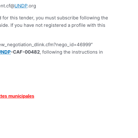
nt.cf@
UNDP
.org
d for this tender, you must subscribe following the
 If you have not registered a profile with this
iew_negotiation_dlink.cfm?nego_id=46999″
UNDP
-CAF-00482
, following the instructions in
ttes municipales