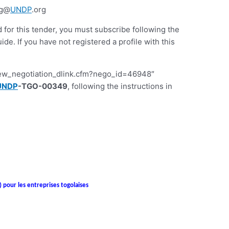
tg@
UNDP
.org
d for this tender, you must subscribe following the
 If you have not registered a profile with this
iew_negotiation_dlink.cfm?nego_id=46948″
UNDP
-TGO-00349
, following the instructions in
) pour les entreprises togolaises