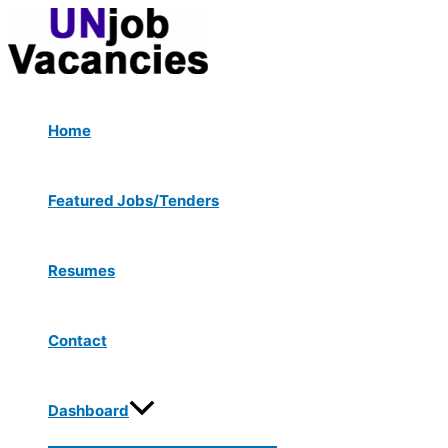
Menu
Skip
Post
Toggle
to
navigation
content
Home
Featured Jobs/Tenders
Resumes
Contact
Dashboard