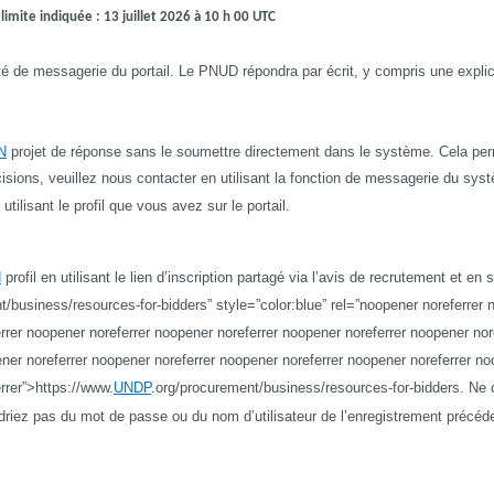
 limite indiquée : 13 juillet 2026
à 10 h 00 UTC
ité de messagerie du portail.
Le PNUD répondra par écrit, y compris une explic
N
projet de réponse sans le soumettre directement dans le système. Cela per
cisions, veuillez nous contacter en utilisant la fonction de messagerie du sy
utilisant le profil que vous avez sur le portail.
N
profil en utilisant le lien d’inscription partagé via l’avis de recrutement et en
t/business/resources-for-bidders” style=”color:blue” rel=”noopener noreferrer 
rrer noopener noreferrer noopener noreferrer noopener noreferrer noopener nor
ner noreferrer noopener noreferrer noopener noreferrer noopener noreferrer no
rrer”>https://www.
UNDP
.org/procurement/business/resources-for-bidders. Ne 
driez pas du mot de passe ou du nom d’utilisateur de l’enregistrement précéd