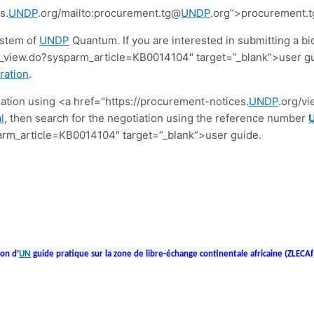
s.
UNDP
.org/mailto:procurement.tg@
UNDP
.org”>procurement.
ystem of
UNDP
Quantum. If you are interested in submitting a bi
view.do?sysparm_article=KB0014104″ target=”_blank”>user guide.
ration
.
tiation using <a href="https://procurement-notices.
UNDP
.org/v
l
, then search for the negotiation using the reference number
rm_article=KB0014104″ target=”_blank”>user guide.
ion d’
UN
guide pratique sur la zone de libre-échange continentale africaine (ZLECAf