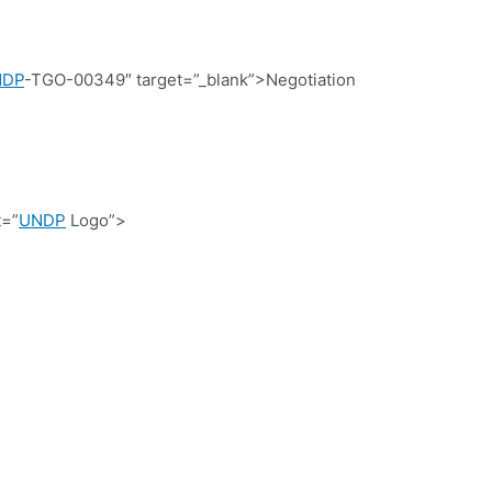
NDP
-TGO-00349″ target=”_blank”>Negotiation
t=”
UNDP
Logo”>