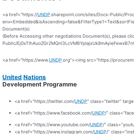
<a href="https://
UNDP
.sharepoint.com/sites/Docs-Public/Pro
env=Embedded&isAscending=false&FilterType1=Text&sortFiel
Document(s)
(Before Accessing other negotiations Document(s), please clic
Public/Ej0xTIhAuoZGr2MQnl3LcVMBYpIajxUk8mAyieFewxB7nQ?e
<a href="https://www.
UNDP
.org”><img src="https://procurem
United
Nations
Development Programme
<a href="https://twitter.com/
UNDP
” class=”twitter” targ
<a href="https://www.facebook.com/
UNDP
/” class=”fa
<a href="https://www.youtube.com/
UNDP
/” class=”yout
<a href="https://www.instagram.com/
UNDP
/” class=”in