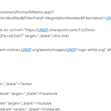
curement/Forms/AllItems.aspx?
d=Modified&FilterField1=NegotiationNumber&FilterValue1=
U
k on <a href="https://
UNDP
.sharepoint.com/:f:/s/Docs-
=oK2ob7″ target=”_blank”>this link)
ent-notices.
UNDP
.org/assets/images/
UNDP
-logo-white.svg” al
et=”_blank”>Twitter
cebook” target=”_blank”>Facebook
ube” target=”_blank”>Youtube
stagram” target=”_blank”>Instagram