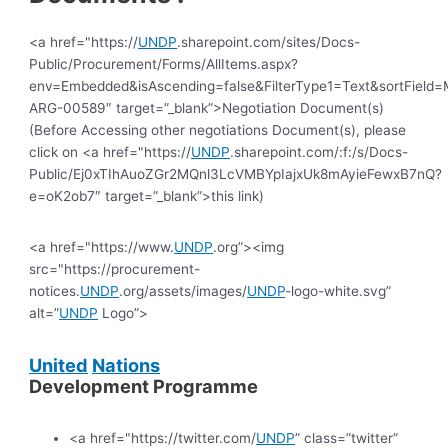
<a href="https://
UNDP
.sharepoint.com/sites/Docs-
Public/Procurement/Forms/AllItems.aspx?
env=Embedded&isAscending=false&FilterType1=Text&sortField=Mo
ARG-00589″ target=”_blank”>Negotiation Document(s)
(Before Accessing other negotiations Document(s), please
click on <a href="https://
UNDP
.sharepoint.com/:f:/s/Docs-
Public/Ej0xTIhAuoZGr2MQnl3LcVMBYpIajxUk8mAyieFewxB7nQ?
e=oK2ob7″ target=”_blank”>this link)
<a href="https://www.
UNDP
.org”><img
src="https://procurement-
notices.
UNDP
.org/assets/images/
UNDP
-logo-white.svg”
alt=”
UNDP
Logo”>
United
Nations
Development Programme
<a href="https://twitter.com/
UNDP
” class=”twitter”