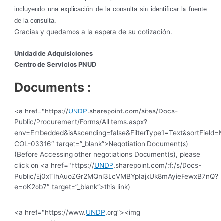
incluyendo una explicación de la consulta sin identificar la fuente
de la consulta.
Gracias y quedamos a la espera de su cotización.
Unidad de Adquisiciones
Centro de Servicios PNUD
Documents :
<a href="https://
UNDP
.sharepoint.com/sites/Docs-
Public/Procurement/Forms/AllItems.aspx?
env=Embedded&isAscending=false&FilterType1=Text&sortField=Mo
COL-03316″ target=”_blank”>Negotiation Document(s)
(Before Accessing other negotiations Document(s), please
click on <a href="https://
UNDP
.sharepoint.com/:f:/s/Docs-
Public/Ej0xTIhAuoZGr2MQnl3LcVMBYpIajxUk8mAyieFewxB7nQ?
e=oK2ob7″ target=”_blank”>this link)
<a href="https://www.
UNDP
.org”><img