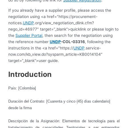
do so by following the link for
Supplier Registration
.
If you already have a supplier profile, please access the
negotiation using <a href="https://procurement-
notices.
UNDP
.org/view_negotiation_dlink.cfm?
nego_id=46977″ target=”_blank”>quicklink or please login to
the
Supplier Portal
, then search for the negotiation using
the reference number
UNDP
-COL-03316
, following the
instructions in the <a href="https://
UNDP
.service-
now.com/kb_view.do?sysparm_article=KB0014104″
target=”_blank”>user guide.
Introduction
País: [Colombia]
Duración del Contrato: [Cuarenta y cinco (45) días calendario
]
desde la firma
Descripción de la Asignación: Elementos de tecnología para el
fortalecimiento de capacidades Territoriales a ser entregados