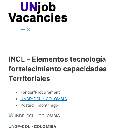
Main
Skip
Post
Menu
to
navigation
content
INCL – Elementos tecnología
fortalecimiento capacidades
Territoriales
Tender/Procurement
UNDP-COL - COLOMBIA
Posted 1 month ago
UNDP-COL - COLOMBIA