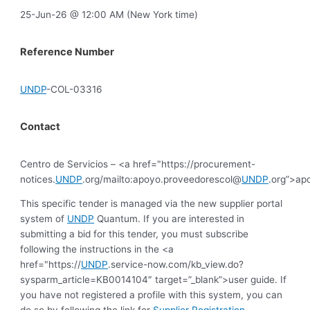
25-Jun-26 @ 12:00 AM (New York time)
Reference Number
UNDP
-COL-03316
Contact
Centro de Servicios – <a href="https://procurement-
notices.
UNDP
.org/mailto:apoyo.proveedorescol@
UNDP
.org”>ap
This specific tender is managed via the new supplier portal
system of
UNDP
Quantum. If you are interested in
submitting a bid for this tender, you must subscribe
following the instructions in the <a
href="https://
UNDP
.service-now.com/kb_view.do?
sysparm_article=KB0014104″ target=”_blank”>user guide. If
you have not registered a profile with this system, you can