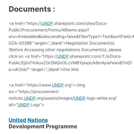
Documents :
<a href="https://
UNDP
.sharepoint.com/sites/Docs-
Public/Procurement/Forms/AllItems.aspx?
env=Embedded&isAscending=false&FilterType1=Text&sortField=Mo
DZA-00288″ target=”_blank”>Negotiation Document(s)
(Before Accessing other negotiations Document(s), please
click on <a href="https://
UNDP
.sharepoint.com/:f:/s/Docs-
Public/Ej0xTIhAuoZGr2MQnl3LcVMBYpIajxUk8mAyieFewxB7nQ?
e=oK2ob7″ target=”_blank”>this link)
<a href="https://www.
UNDP
.org”><img
src="https://procurement-
notices.
UNDP
.org/assets/images/
UNDP
-logo-white.svg”
alt=”
UNDP
Logo”>
United
Nations
Development Programme