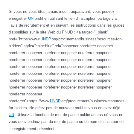
Si vous ne vous êtes jamais inscrit auparavant, vous pouvez
enregistrer
UN
profil en utilisant le lien d’inscription partagé via
l’avis de recrutement et en suivant les instructions dans les guides
disponibles sur le site Web du PNUD : <a target="_blank"
href="https://www.
UNDP
.org/procurement/business/resources-for-
bidders” style=”color:blue” rel=”noopener noreferrer noopener
noreferrer noopener noreferrer noopener noreferrer noopener
noreferrer noopener noreferrer noopener noreferrer noopener
noreferrer noopener noreferrer noopener noreferrer noopener
noreferrer noopener noreferrer noopener noreferrer noopener
noreferrer noopener noreferrer noopener noreferrer noopener
noreferrer noopener noreferrer noopener noreferrer noopener
noreferrer noopener
noreferrer”>https://www.
UNDP
.org/procurement/business/resources-
for-bidders. Ne créez pas de nouveau profil si vous en avez déjà
UN
. Utilisez la fonction de mot de passe oublié au cas où vous ne
vous souviendriez pas du mot de passe ou du nom d’utilisateur de
l’enregistrement précédent.