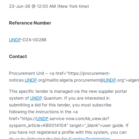
23-Jun-26 @ 12:00 AM (New York time)
Reference Number
UNDP
-DZA-00288
Contact
Procurement Unit – <a href="https://procurement-
notices.
UNDP
.org/mailto:algeria.procurement@
UNDP
.org”>alge
This specific tender is managed via the new supplier portal
system of
UNDP
Quantum. If you are interested in
submitting a bid for this tender, you must subscribe
following the instructions in the <a
href="https://
UNDP
.service-now.com/kb_view.do?
sysparm_article=KB0014104″ target=”_blank”>user guide. If
you have not registered a profile with this system, you can
do so by following the link for
Supplier Registration
.