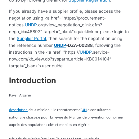
If you already have a supplier profile, please access the
negotiation using <a href="https://procurement-
notices.
UNDP
.org/view_negotiation_dlink.cfm?
nego_id=46892″ target=”_blank”>quicklink or please login to
the
Supplier Portal
, then search for the negotiation using
the reference number
UNDP
-DZA-00288
, following the
instructions in the <a href="https://
UNDP
.service-
now.com/kb_view.do?sysparm_article=KB0014104″
target=”_blank”>user guide.
Introduction
Pays : Algérie
description
de la mission :
le recrutement d’
UN
.e consultant.e
national.e
chargé.e pour la revue du Manuel de prévention combinée
auprès des
populations clés et mobiles en Algérie.