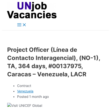
Main
Skip
Post
Menu
to
navigation
content
Project Officer (Línea de
Contacto Interagencial), (NO-1),
TA, 364 days, #00137975,
Caracas – Venezuela, LACR
Contract
Venezuela
Posted 1 month ago