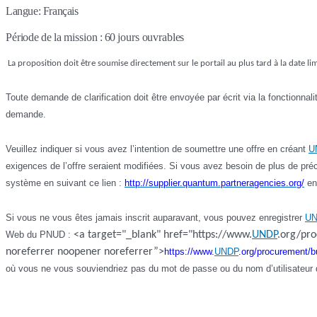
Langue: Français
Période
de
la
mission
:
60
jours ouvrables
La proposition doit être soumise directement sur le portail au plus tard à la date lim
Toute demande de clarification doit être envoyée par écrit via la fonctionna
demande.
Veuillez indiquer si vous avez l’intention de soumettre une offre en créant
U
exigences de l’offre seraient modifiées. Si vous avez besoin de plus de pré
système en suivant ce lien :
http://supplier.quantum.partneragencies.org/
en 
Si vous ne vous êtes jamais inscrit auparavant, vous pouvez enregistrer
U
Web du PNUD :
<a target="_blank" href="https://www.
UNDP
.org/pro
noreferrer noopener noreferrer”>
https://www.
UNDP
.org/procurement/b
où vous ne vous souviendriez pas du mot de passe ou du nom d’utilisateur 