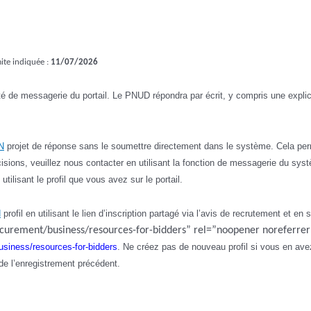
ite indiquée :
11
/07/2026
lité de messagerie du portail. Le PNUD répondra par écrit, y compris une explic
N
projet de réponse sans le soumettre directement dans le système. Cela per
cisions, veuillez nous contacter en utilisant la fonction de messagerie du sy
utilisant le profil que vous avez sur le portail.
N
profil en utilisant le lien d’inscription partagé via l’avis de recrutement et en
curement/business/resources-for-bidders” rel=”noopener noreferre
usiness/resources-for-bidders
. Ne créez pas de nouveau profil si vous en av
de l’enregistrement précédent.