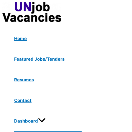
Menu
Skip
Post
Toggle
to
navigation
content
Home
Featured Jobs/Tenders
Resumes
Contact
Dashboard