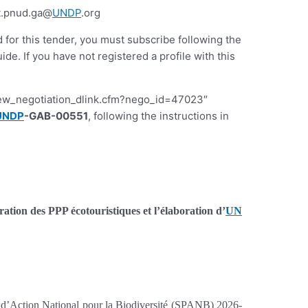
t.pnud.ga@
UNDP
.org
d for this tender, you must subscribe following the
 If you have not registered a profile with this
iew_negotiation_dlink.cfm?nego_id=47023″
UNDP
-GAB-00551
, following the instructions in
ration des PPP écotouristiques et l’élaboration d’
UN
 d’Action National pour la Biodiversité (SPANB) 2026-