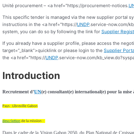
Unité procurement – <a href="https://procurement-notices.
U
This specific tender is managed via the new supplier portal s
instructions in the <a href="https://
UNDP
.service-now.com/kb_
system, you can do so by following the link for
Supplier Regist
If you already have a supplier profile, please access the nego
target=”_blank”>quicklink or please login to the
Supplier Porta
the <a href="https://
UNDP
.service-now.com/kb_view.do?syspa
Introduction
Recrutement d’
UN
(e) consultant(e) international(e) pour la mise
Pays : Libreville Gabon
description
de la mission :
Dans le cadre de la Vision Gabon 2050, du Plan National de Croissa