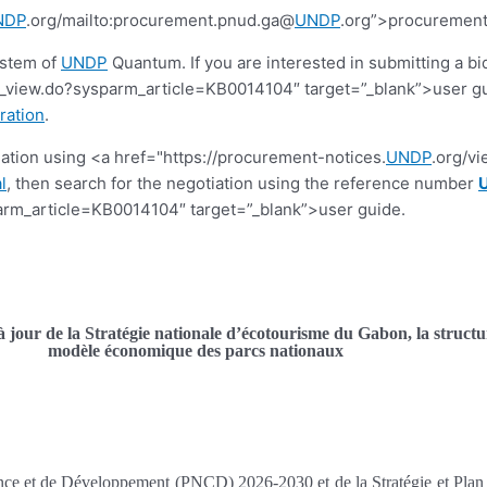
NDP
.org/mailto:procurement.pnud.ga@
UNDP
.org”>procuremen
ystem of
UNDP
Quantum. If you are interested in submitting a bi
view.do?sysparm_article=KB0014104″ target=”_blank”>user guide.
ration
.
tiation using <a href="https://procurement-notices.
UNDP
.org/v
l
, then search for the negotiation using the reference number
rm_article=KB0014104″ target=”_blank”>user guide.
 à jour de la Stratégie nationale d’écotourisme du Gabon, la structu
modèle économique des parcs nationaux
nce et de Développement (PNCD) 2026-2030 et de la Stratégie et Plan