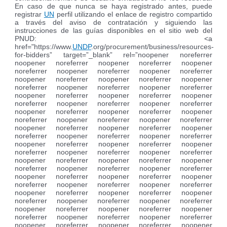
En caso de que nunca se haya registrado antes, puede
registrar
UN
perfil utilizando el enlace de registro compartido
a través del aviso de contratación y siguiendo las
instrucciones de las guías disponibles en el sitio web del
PNUD: <a
href="https://www.
UNDP
.org/procurement/business/resources-
for-bidders” target=”_blank” rel=”noopener noreferrer
noopener noreferrer noopener noreferrer noopener
noreferrer noopener noreferrer noopener noreferrer
noopener noreferrer noopener noreferrer noopener
noreferrer noopener noreferrer noopener noreferrer
noopener noreferrer noopener noreferrer noopener
noreferrer noopener noreferrer noopener noreferrer
noopener noreferrer noopener noreferrer noopener
noreferrer noopener noreferrer noopener noreferrer
noopener noreferrer noopener noreferrer noopener
noreferrer noopener noreferrer noopener noreferrer
noopener noreferrer noopener noreferrer noopener
noreferrer noopener noreferrer noopener noreferrer
noopener noreferrer noopener noreferrer noopener
noreferrer noopener noreferrer noopener noreferrer
noopener noreferrer noopener noreferrer noopener
noreferrer noopener noreferrer noopener noreferrer
noopener noreferrer noopener noreferrer noopener
noreferrer noopener noreferrer noopener noreferrer
noopener noreferrer noopener noreferrer noopener
noreferrer noopener noreferrer noopener noreferrer
noopener noreferrer noopener noreferrer noopener