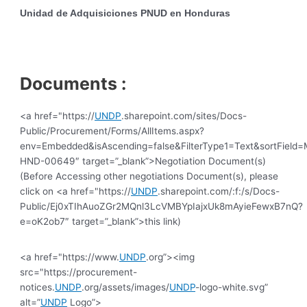
Unidad de Adquisiciones
PNUD en Honduras
Documents :
<a href="https://
UNDP
.sharepoint.com/sites/Docs-
Public/Procurement/Forms/AllItems.aspx?
env=Embedded&isAscending=false&FilterType1=Text&sortField=Mo
HND-00649″ target=”_blank”>Negotiation Document(s)
(Before Accessing other negotiations Document(s), please
click on <a href="https://
UNDP
.sharepoint.com/:f:/s/Docs-
Public/Ej0xTIhAuoZGr2MQnl3LcVMBYpIajxUk8mAyieFewxB7nQ?
e=oK2ob7″ target=”_blank”>this link)
<a href="https://www.
UNDP
.org”><img
src="https://procurement-
notices.
UNDP
.org/assets/images/
UNDP
-logo-white.svg”
alt=”
UNDP
Logo”>