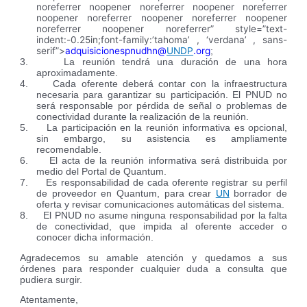
noreferrer noopener noreferrer noopener noreferrer
noopener noreferrer noopener noreferrer noopener
noreferrer noopener noreferrer” style=”text-
indent:-0.25in;font-family:’tahoma’ , ‘verdana’ , sans-
serif”>
adquisicionespnudhn@
UNDP
.org
;
3.
La reunión tendrá una duración de una hora
aproximadamente.
4.
Cada oferente deberá contar con la infraestructura
necesaria para garantizar su participación. El PNUD no
será responsable por pérdida de señal o problemas de
conectividad durante la realización de la reunión.
5.
La participación en la reunión informativa es opcional,
sin embargo, su asistencia es ampliamente
recomendable.
6.
El acta de la reunión informativa será distribuida por
medio del Portal de Quantum.
7.
Es responsabilidad de cada oferente registrar su perfil
de proveedor en Quantum, para crear
UN
borrador de
oferta y revisar comunicaciones automáticas del sistema.
8.
El PNUD no asume ninguna responsabilidad por la falta
de conectividad, que impida al oferente acceder o
conocer dicha información.
Agradecemos su amable atención y quedamos a sus
órdenes para responder cualquier duda a consulta que
pudiera surgir.
Atentamente,