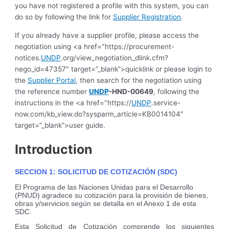
you have not registered a profile with this system, you can
do so by following the link for
Supplier Registration
.
If you already have a supplier profile, please access the
negotiation using <a href="https://procurement-
notices.
UNDP
.org/view_negotiation_dlink.cfm?
nego_id=47357″ target=”_blank”>quicklink or please login to
the
Supplier Portal
, then search for the negotiation using
the reference number
UNDP
-HND-00649
, following the
instructions in the <a href="https://
UNDP
.service-
now.com/kb_view.do?sysparm_article=KB0014104″
target=”_blank”>user guide.
Introduction
SECCION 1: SOLICITUD DE COTIZACIÓN (SDC)
El Programa de las Naciones Unidas para el Desarrollo
(PNUD) agradece su cotización para la provisión de bienes,
obras y/servicios según se detalla en el Anexo 1 de esta
SDC.
Esta Solicitud de Cotización comprende los siguientes