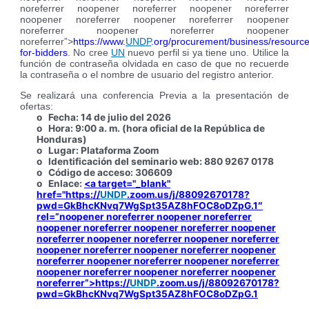
noreferrer noopener noreferrer noopener noreferrer
noopener noreferrer noopener noreferrer noopener
noreferrer noopener noreferrer noopener
noreferrer”>
https://www.
UNDP
.org/procurement/business/resource
for-bidders
. No cree
UN
nuevo perfil si ya tiene uno. Utilice la
función de contraseña olvidada en caso de que no recuerde
la contraseña o el nombre de usuario del registro anterior.
Se realizará una conferencia Previa a la presentación de
ofertas:
o
Fecha: 14 de julio del 2026
o
Hora: 9:00 a. m. (hora oficial de la República de
Honduras)
o
Lugar: Plataforma Zoom
o
Identificación del seminario web: 880 9267 0178
o
Código de acceso: 306609
o
Enlace:
<a target="_blank"
href="https://
UNDP
.zoom.us/j/88092670178?
pwd=GkBhcKNvq7WgSpt35AZ8hFOC8oDZpG.1″
rel=”noopener noreferrer noopener noreferrer
noopener noreferrer noopener noreferrer noopener
noreferrer noopener noreferrer noopener noreferrer
noopener noreferrer noopener noreferrer noopener
noreferrer noopener noreferrer noopener noreferrer
noopener noreferrer noopener noreferrer noopener
noreferrer”>https://
UNDP
.zoom.us/j/88092670178?
pwd=GkBhcKNvq7WgSpt35AZ8hFOC8oDZpG.1