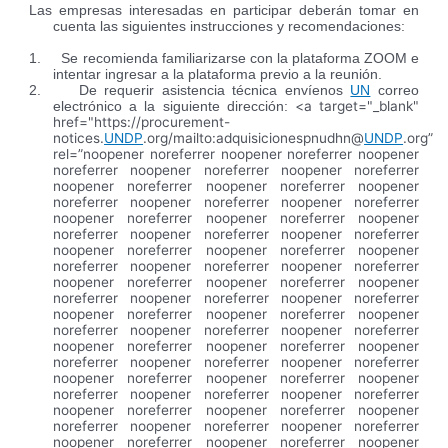
Las empresas interesadas en participar deberán tomar en
cuenta las siguientes instrucciones y recomendaciones:
1.
Se recomienda familiarizarse con la plataforma ZOOM e
intentar ingresar a la plataforma previo a la reunión.
2. De requerir asistencia técnica envíenos
UN
correo
<a target="_blank"
electrónico a la siguiente dirección:
href="https://procurement-
notices.
UNDP
.org/mailto:adquisicionespnudhn@
UNDP
.org”
rel=”noopener noreferrer noopener noreferrer noopener
noreferrer noopener noreferrer noopener noreferrer
noopener noreferrer noopener noreferrer noopener
noreferrer noopener noreferrer noopener noreferrer
noopener noreferrer noopener noreferrer noopener
noreferrer noopener noreferrer noopener noreferrer
noopener noreferrer noopener noreferrer noopener
noreferrer noopener noreferrer noopener noreferrer
noopener noreferrer noopener noreferrer noopener
noreferrer noopener noreferrer noopener noreferrer
noopener noreferrer noopener noreferrer noopener
noreferrer noopener noreferrer noopener noreferrer
noopener noreferrer noopener noreferrer noopener
noreferrer noopener noreferrer noopener noreferrer
noopener noreferrer noopener noreferrer noopener
noreferrer noopener noreferrer noopener noreferrer
noopener noreferrer noopener noreferrer noopener
noreferrer noopener noreferrer noopener noreferrer
noopener noreferrer noopener noreferrer noopener