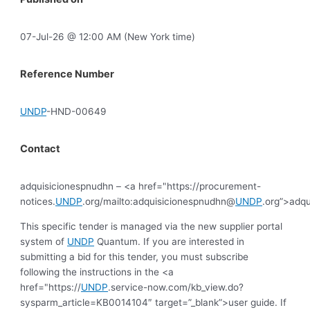
07-Jul-26 @ 12:00 AM (New York time)
Reference Number
UNDP
-HND-00649
Contact
adquisicionespnudhn – <a href="https://procurement-
notices.
UNDP
.org/mailto:adquisicionespnudhn@
UNDP
.org”>adq
This specific tender is managed via the new supplier portal
system of
UNDP
Quantum. If you are interested in
submitting a bid for this tender, you must subscribe
following the instructions in the <a
href="https://
UNDP
.service-now.com/kb_view.do?
sysparm_article=KB0014104″ target=”_blank”>user guide. If