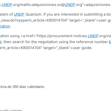
.
UNDP
.org/mailto:adquisiciones.sv@
UNDP
.org”>adquisicione
ystem of
UNDP
Quantum. If you are interested in submitting a bi
view.do?sysparm_article=KB0014104″ target=”_blank”>user guide.
ration
.
tiation using <a href="https://procurement-notices.
UNDP
.org/v
l
, then search for the negotiation using the reference number
rm_article=KB0014104″ target=”_blank”>user guide.
xima de 260 días calendario.
ma del contrato