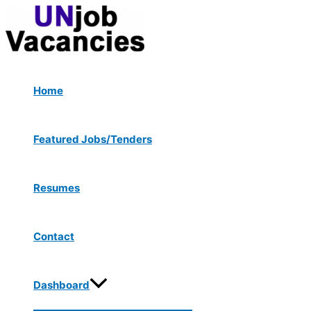
Menu
Skip
Post
Toggle
to
navigation
content
Home
Featured Jobs/Tenders
Resumes
Contact
Dashboard