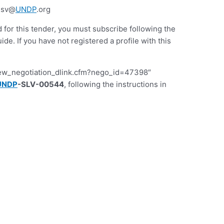
s.sv@
UNDP
.org
d for this tender, you must subscribe following the
 If you have not registered a profile with this
iew_negotiation_dlink.cfm?nego_id=47398″
UNDP
-SLV-00544
, following the instructions in