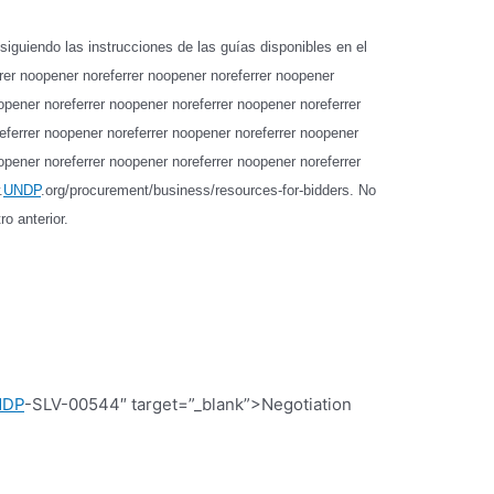
 siguiendo las instrucciones de las guías disponibles en el
rrer noopener noreferrer noopener noreferrer noopener
opener noreferrer noopener noreferrer noopener noreferrer
eferrer noopener noreferrer noopener noreferrer noopener
opener noreferrer noopener noreferrer noopener noreferrer
.
UNDP
.org/procurement/business/resources-for-bidders
. No
o anterior.
NDP
-SLV-00544″ target=”_blank”>Negotiation