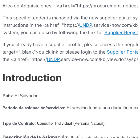
Area de Adquisiciones – <a href="https://procurement-notices
This specific tender is managed via the new supplier portal s
instructions in the <a href="https://
UNDP
.service-now.com/kb_
system, you can do so by following the link for
Supplier Regist
If you already have a supplier profile, please access the nego
target=”_blank”>quicklink or please login to the
Supplier Porta
the <a href="https://
UNDP
.service-now.com/kb_view.do?syspa
Introduction
País
:
El Salvador
El servicio tendrá una duración má
Período de asignación/servicios
:
Tipo de Contrato
:
Consultor Individual (Persona Natural)
Descripción de la Asignación:
30 días calendario a partir de la fir