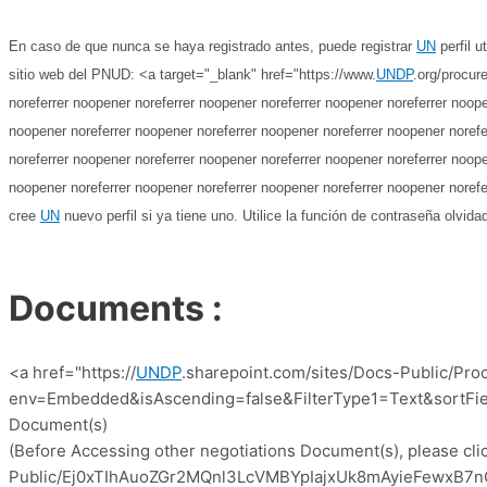
En caso de que nunca se haya registrado antes, puede registrar
UN
perfil u
sitio web del PNUD:
<a target="_blank" href="https://www.
UNDP
.org/procur
noreferrer noopener noreferrer noopener noreferrer noopener noreferrer noope
noopener noreferrer noopener noreferrer noopener noreferrer noopener norefe
noreferrer noopener noreferrer noopener noreferrer noopener noreferrer noope
noopener noreferrer noopener noreferrer noopener noreferrer noopener norefe
cree
UN
nuevo perfil si ya tiene uno. Utilice la función de contraseña olvid
Documents :
<a href="https://
UNDP
.sharepoint.com/sites/Docs-Public/Pro
env=Embedded&isAscending=false&FilterType1=Text&sortFiel
Document(s)
(Before Accessing other negotiations Document(s), please clic
Public/Ej0xTIhAuoZGr2MQnl3LcVMBYpIajxUk8mAyieFewxB7nQ?e