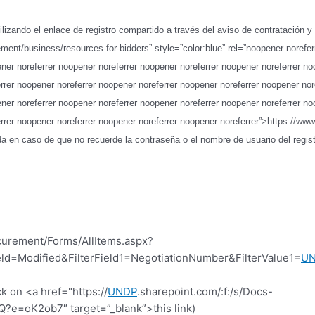
tilizando el enlace de registro compartido a través del aviso de contratación y
ement/business/resources-for-bidders” style=”color:blue” rel=”noopener norefe
ner noreferrer noopener noreferrer noopener noreferrer noopener noreferrer no
rrer noopener noreferrer noopener noreferrer noopener noreferrer noopener nor
ner noreferrer noopener noreferrer noopener noreferrer noopener noreferrer no
rrer noopener noreferrer noopener noreferrer noopener noreferrer”>https://www
ada en caso de que no recuerde la contraseña o el nombre de usuario del registr
curement/Forms/AllItems.aspx?
d=Modified&FilterField1=NegotiationNumber&FilterValue1=
U
k on <a href="https://
UNDP
.sharepoint.com/:f:/s/Docs-
=oK2ob7″ target=”_blank”>this link)