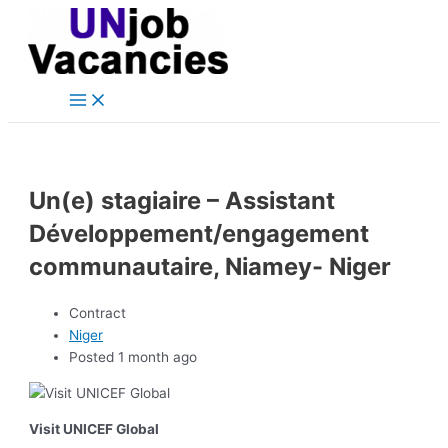
Main
Skip
Post
Menu
to
navigation
content
Un(e) stagiaire – Assistant
Développement/engagement
communautaire, Niamey- Niger
Contract
Niger
Posted 1 month ago
Visit UNICEF Global