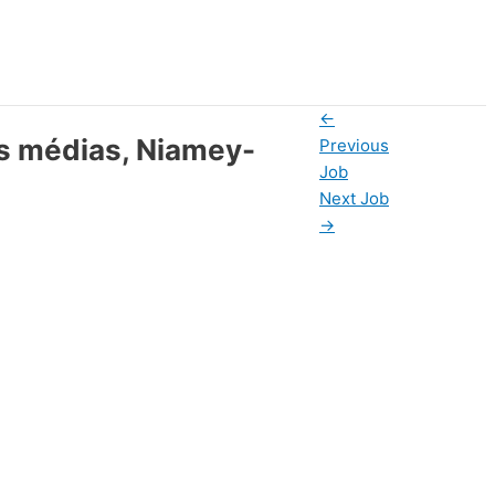
←
ons médias, Niamey-
Previous
Job
Next Job
→