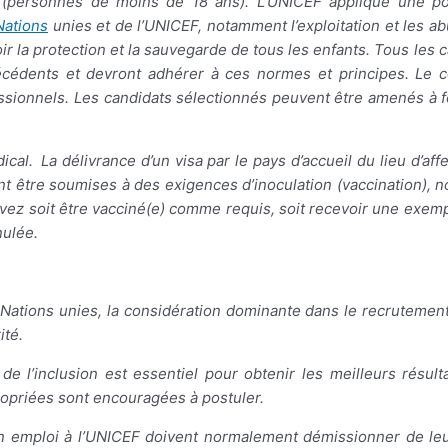
(personnes de moins de 18 ans). L’UNICEF applique une pol
Nations
unies et de l’UNICEF, notamment l’exploitation et les ab
r la protection et la sauvegarde de tous les enfants. Tous les c
ntécédents et devront adhérer à ces normes et principes. Le
ofessionnels. Les candidats sélectionnés peuvent être amenés à
al. La délivrance d’un visa par le pays d’accueil du lieu d’aff
nt être soumises à des exigences d’inoculation (vaccination),
evez soit être vacciné(e) comme requis, soit recevoir une exem
nulée.
 Nations unies, la considération dominante dans le recrutement
ité.
de l’inclusion est essentiel pour obtenir les meilleurs résult
ropriées sont encouragées à postuler.
 un emploi à l’UNICEF doivent normalement démissionner de l