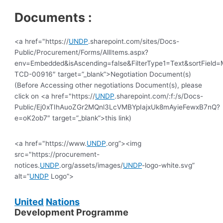
Documents :
<a href="https://
UNDP
.sharepoint.com/sites/Docs-
Public/Procurement/Forms/AllItems.aspx?
env=Embedded&isAscending=false&FilterType1=Text&sortField=Mo
TCD-00916″ target=”_blank”>Negotiation Document(s)
(Before Accessing other negotiations Document(s), please
click on <a href="https://
UNDP
.sharepoint.com/:f:/s/Docs-
Public/Ej0xTIhAuoZGr2MQnl3LcVMBYpIajxUk8mAyieFewxB7nQ?
e=oK2ob7″ target=”_blank”>this link)
<a href="https://www.
UNDP
.org”><img
src="https://procurement-
notices.
UNDP
.org/assets/images/
UNDP
-logo-white.svg”
alt=”
UNDP
Logo”>
United
Nations
Development Programme