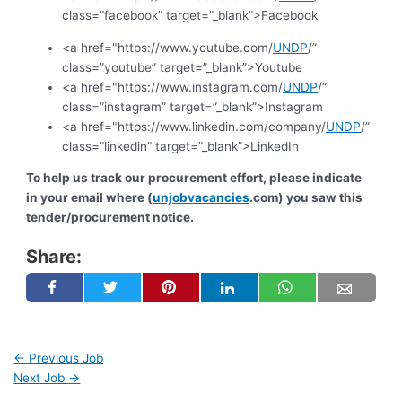
class=”facebook” target=”_blank”>Facebook
<a href="https://www.youtube.com/
UNDP
/”
class=”youtube” target=”_blank”>Youtube
<a href="https://www.instagram.com/
UNDP
/”
class=”instagram” target=”_blank”>Instagram
<a href="https://www.linkedin.com/company/
UNDP
/”
class=”linkedin” target=”_blank”>LinkedIn
To help us track our procurement effort, please indicate
in your email where (
unjobvacancies
.com) you saw this
tender/procurement notice.
Share:
←
Previous Job
Next Job
→