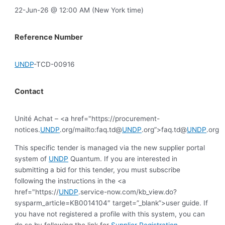
22-Jun-26 @ 12:00 AM (New York time)
Reference Number
UNDP
-TCD-00916
Contact
Unité Achat – <a href="https://procurement-
notices.
UNDP
.org/mailto:faq.td@
UNDP
.org”>faq.td@
UNDP
.org
This specific tender is managed via the new supplier portal
system of
UNDP
Quantum. If you are interested in
submitting a bid for this tender, you must subscribe
following the instructions in the <a
href="https://
UNDP
.service-now.com/kb_view.do?
sysparm_article=KB0014104″ target=”_blank”>user guide. If
you have not registered a profile with this system, you can
do so by following the link for
Supplier Registration
.