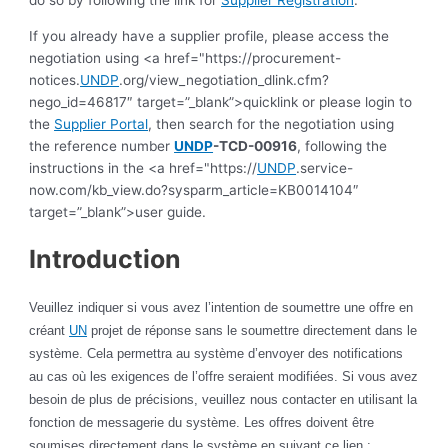
If you already have a supplier profile, please access the
negotiation using <a href="https://procurement-
notices.
UNDP
.org/view_negotiation_dlink.cfm?
nego_id=46817″ target=”_blank”>quicklink or please login to
the
Supplier Portal
, then search for the negotiation using
the reference number
UNDP
-TCD-00916
, following the
instructions in the <a href="https://
UNDP
.service-
now.com/kb_view.do?sysparm_article=KB0014104″
target=”_blank”>user guide.
Introduction
Veuillez indiquer si vous avez l’intention de soumettre une offre en
créant
UN
projet de réponse sans le soumettre directement dans le
système. Cela permettra au système d’envoyer des notifications
au cas où les exigences de l’offre seraient modifiées. Si vous avez
besoin de plus de précisions, veuillez nous contacter en utilisant la
fonction de messagerie du système. Les offres doivent être
soumises directement dans le système en suivant ce lien :