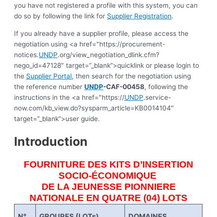
you have not registered a profile with this system, you can
do so by following the link for
Supplier Registration
.
If you already have a supplier profile, please access the
negotiation using <a href="https://procurement-
notices.
UNDP
.org/view_negotiation_dlink.cfm?
nego_id=47128″ target=”_blank”>quicklink or please login to
the
Supplier Portal
, then search for the negotiation using
the reference number
UNDP
-CAF-00458
, following the
instructions in the <a href="https://
UNDP
.service-
now.com/kb_view.do?sysparm_article=KB0014104″
target=”_blank”>user guide.
Introduction
FOURNITURE DES KITS D’INSERTION
SOCIO-ÉCONOMIQUE
DE LA JEUNESSE PIONNIERE
NATIONALE EN QUATRE (04) LOTS
N°
GROUPES (LOTs)
DOMAINES