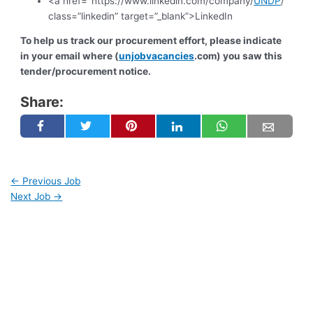
<a href="https://www.linkedin.com/company/
UNDP
/”
class=”linkedin” target=”_blank”>LinkedIn
To help us track our procurement effort, please indicate
in your email where (
unjobvacancies
.com) you saw this
tender/procurement notice.
Share:
←
Previous Job
Next Job
→