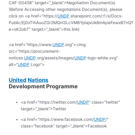
CAF-00458″ target=”_blank”>Negotiation Document(s)
(Before Accessing other negotiations Document(s), please
click on <a href="https://
UNDP
.sharepoint.com/:f:/s/Docs-
Public/Ej0xTIhAuoZGr2MQnl3LcVMBYpIajxUk8mAyieFewxB7nQ?
e=oK2ob7″ target=”_blank”>this link)
<a href="https://www.
UNDP
.org”><img
src="https://procurement-
notices.
UNDP
.org/assets/images/
UNDP
-logo-white.svg”
alt=”
UNDP
Logo”>
United
Nations
Development Programme
<a href="https://twitter.com/
UNDP
” class=”twitter”
target=”_blank”>Twitter
<a href="https://www.facebook.com/
UNDP
/”
class=”facebook” target=”_blank”>Facebook