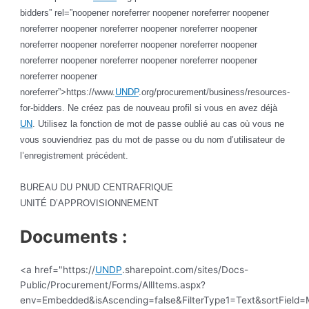
bidders” rel=”noopener noreferrer noopener noreferrer noopener
noreferrer noopener noreferrer noopener noreferrer noopener
noreferrer noopener noreferrer noopener noreferrer noopener
noreferrer noopener noreferrer noopener noreferrer noopener
noreferrer noopener
noreferrer”>https://www.
UNDP
.org/procurement/business/resources-
for-bidders. Ne créez pas de nouveau profil si vous en avez déjà
UN
. Utilisez la fonction de mot de passe oublié au cas où vous ne
vous souviendriez pas du mot de passe ou du nom d’utilisateur de
l’enregistrement précédent.
BUREAU DU PNUD CENTRAFRIQUE
UNITÉ D’APPROVISIONNEMENT
Documents :
<a href="https://
UNDP
.sharepoint.com/sites/Docs-
Public/Procurement/Forms/AllItems.aspx?
env=Embedded&isAscending=false&FilterType1=Text&sortField=Mo