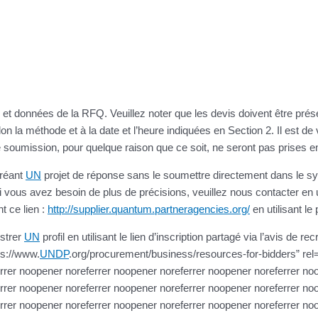
ns et données de la RFQ. Veuillez noter que les devis doivent être prés
on la méthode et à la date et l’heure indiquées en Section 2. Il est de 
de soumission, pour quelque raison que ce soit, ne seront pas prises e
créant
UN
projet de réponse sans le soumettre directement dans le 
 Si vous avez besoin de plus de précisions, veuillez nous contacter en
t ce lien :
http://supplier.quantum.partneragencies.org/
en utilisant le 
istrer
UN
profil en utilisant le lien d’inscription partagé via l’avis de 
ps://www.
UNDP
.org/procurement/business/resources-for-bidders” rel
rrer noopener noreferrer noopener noreferrer noopener noreferrer no
rrer noopener noreferrer noopener noreferrer noopener noreferrer no
rrer noopener noreferrer noopener noreferrer noopener noreferrer no