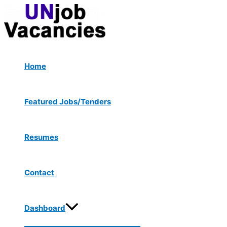
Menu
Skip
Post
Toggle
to
navigation
content
Home
Featured Jobs/Tenders
Resumes
Contact
Dashboard