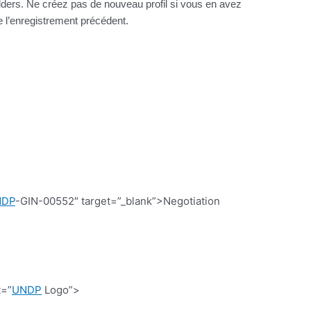
ders. Ne créez pas de nouveau profil si vous en avez
e l’enregistrement précédent.
NDP
-GIN-00552″ target=”_blank”>Negotiation
t=”
UNDP
Logo”>