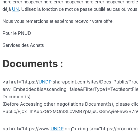
noreferrer noopener noreferrer noopener noreferrer noopener norefe
déjà
UN
. Utilisez la fonction de mot de passe oublié au cas où vou
Nous vous remercions et espérons recevoir votre offre.
Pour le PNUD
Services des Achats
Documents :
<a href="https://
UNDP
.sharepoint.com/sites/Docs-Public/Pro
env=Embedded&isAscending=false&FilterType1=Text&sortFiel
Document(s)
(Before Accessing other negotiations Document(s), please clic
Public/Ej0xTIhAuoZGr2MQnl3LcVMBYpIajxUk8mAyieFewxB7nQ?e
<a href="https://www.
UNDP
.org”><img src="https://procurem