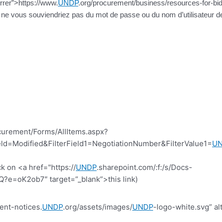
rrer”>https://www.
UNDP
.org/procurement/business/resources-for-bid
s ne vous souviendriez pas du mot de passe ou du nom d’utilisateur d
curement/Forms/AllItems.aspx?
d=Modified&FilterField1=NegotiationNumber&FilterValue1=
U
k on <a href="https://
UNDP
.sharepoint.com/:f:/s/Docs-
=oK2ob7″ target=”_blank”>this link)
ent-notices.
UNDP
.org/assets/images/
UNDP
-logo-white.svg” al