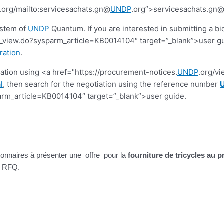
.org/mailto:servicesachats.gn@
UNDP
.org”>servicesachats.gn
ystem of
UNDP
Quantum. If you are interested in submitting a bi
view.do?sysparm_article=KB0014104″ target=”_blank”>user guide.
ration
.
tiation using <a href="https://procurement-notices.
UNDP
.org/v
l
, then search for the negotiation using the reference number
rm_article=KB0014104″ target=”_blank”>user guide.
ionnaires à présenter une offre pour la
fourniture de tricycles au 
te RFQ.