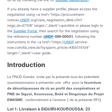
If you already have a supplier profile, please access the
negotiation using <a href="https://procurement-
notices.
UNDP
.org/view_negotiation_dlink.cfm?
nego_id=47108″ target=”_blank”>quicklink or please login to
the
Supplier Portal
, then search for the negotiation using
the reference number
UNDP
-GIN-00551
, following the
instructions in the <a href="https://
UNDP
.service-
now.com/kb_view.do?sysparm_article=KB0014104″
target=”_blank”>user guide.
Introduction
Le PNUD Guinée invite par la présente tous les potentiels
soumissionnaires à présenter une offre pour la
fourniture
de décortiqueuses de riz au profit des coopératives et
PME de Siguiri, Kouroussa, Boké et Dinguiraye du Projet
EWASME
, conformément à l’annexe 1 de la présente RFQ.
Lot 1:
Livraison à SIGUIRI-KOUROUSSA: 23