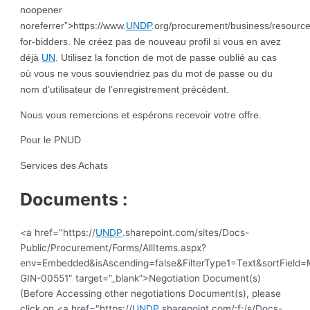
noopener
noreferrer”>https://www.
UNDP
.org/procurement/business/resource
for-bidders. Ne créez pas de nouveau profil si vous en avez
déjà
UN
. Utilisez la fonction de mot de passe oublié au cas
où vous ne vous souviendriez pas du mot de passe ou du
nom d’utilisateur de l’enregistrement précédent.
Nous vous remercions et espérons recevoir votre offre.
Pour le PNUD
Services des Achats
Documents :
<a href="https://
UNDP
.sharepoint.com/sites/Docs-
Public/Procurement/Forms/AllItems.aspx?
env=Embedded&isAscending=false&FilterType1=Text&sortField=Mo
GIN-00551″ target=”_blank”>Negotiation Document(s)
(Before Accessing other negotiations Document(s), please
click on <a href="https://
UNDP
.sharepoint.com/:f:/s/Docs-