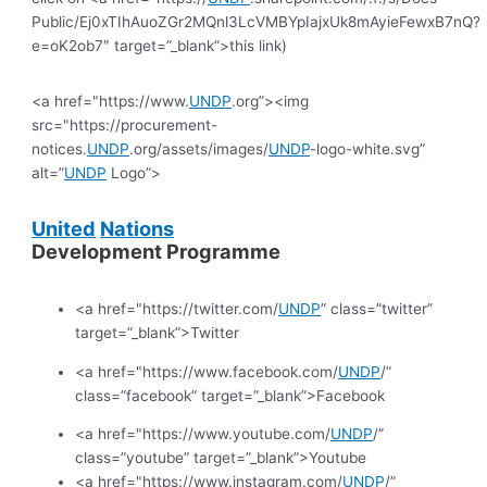
Public/Ej0xTIhAuoZGr2MQnl3LcVMBYpIajxUk8mAyieFewxB7nQ?
e=oK2ob7″ target=”_blank”>this link)
<a href="https://www.
UNDP
.org”><img
src="https://procurement-
notices.
UNDP
.org/assets/images/
UNDP
-logo-white.svg”
alt=”
UNDP
Logo”>
United
Nations
Development Programme
<a href="https://twitter.com/
UNDP
” class=”twitter”
target=”_blank”>Twitter
<a href="https://www.facebook.com/
UNDP
/”
class=”facebook” target=”_blank”>Facebook
<a href="https://www.youtube.com/
UNDP
/”
class=”youtube” target=”_blank”>Youtube
<a href="https://www.instagram.com/
UNDP
/”