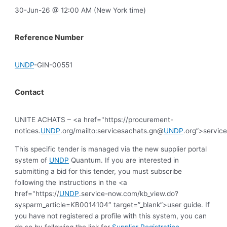
30-Jun-26 @ 12:00 AM (New York time)
Reference Number
UNDP
-GIN-00551
Contact
UNITE ACHATS – <a href="https://procurement-
notices.
UNDP
.org/mailto:servicesachats.gn@
UNDP
.org”>servic
This specific tender is managed via the new supplier portal
system of
UNDP
Quantum. If you are interested in
submitting a bid for this tender, you must subscribe
following the instructions in the <a
href="https://
UNDP
.service-now.com/kb_view.do?
sysparm_article=KB0014104″ target=”_blank”>user guide. If
you have not registered a profile with this system, you can
do so by following the link for
Supplier Registration
.