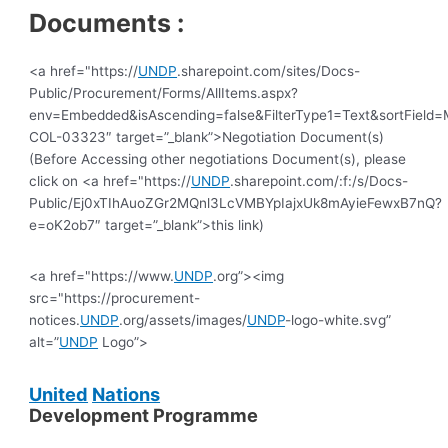
Documents :
<a href="https://
UNDP
.sharepoint.com/sites/Docs-
Public/Procurement/Forms/AllItems.aspx?
env=Embedded&isAscending=false&FilterType1=Text&sortField=Mo
COL-03323″ target=”_blank”>Negotiation Document(s)
(Before Accessing other negotiations Document(s), please
click on <a href="https://
UNDP
.sharepoint.com/:f:/s/Docs-
Public/Ej0xTIhAuoZGr2MQnl3LcVMBYpIajxUk8mAyieFewxB7nQ?
e=oK2ob7″ target=”_blank”>this link)
<a href="https://www.
UNDP
.org”><img
src="https://procurement-
notices.
UNDP
.org/assets/images/
UNDP
-logo-white.svg”
alt=”
UNDP
Logo”>
United
Nations
Development Programme