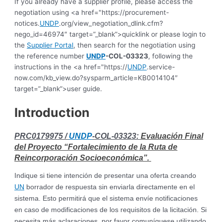
If you already have a supplier profile, please access the
negotiation using <a href="https://procurement-
notices.
UNDP
.org/view_negotiation_dlink.cfm?
nego_id=46974″ target=”_blank”>quicklink or please login to
the
Supplier Portal
, then search for the negotiation using
the reference number
UNDP
-COL-03323
, following the
instructions in the <a href="https://
UNDP
.service-
now.com/kb_view.do?sysparm_article=KB0014104″
target=”_blank”>user guide.
Introduction
PRC0179975 /
UNDP
-COL-03323:
Evaluación Final
del Proyecto “Fortalecimiento de la Ruta de
Reincorporación Socioeconómica”.
Indique si tiene intención de presentar una oferta creando
UN
borrador de respuesta sin enviarla directamente en el
sistema. Esto permitirá que el sistema envíe notificaciones
en caso de modificaciones de los requisitos de la licitación. Si
necesita más aclaraciones, por favor comuníquese utilizando