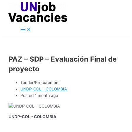
Main
Skip
Post
Menu
to
navigation
content
PAZ – SDP – Evaluación Final de
proyecto
Tender/Procurement
UNDP-COL - COLOMBIA
Posted 1 month ago
UNDP-COL - COLOMBIA