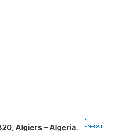
←
0, Algiers – Algeria,
Previous