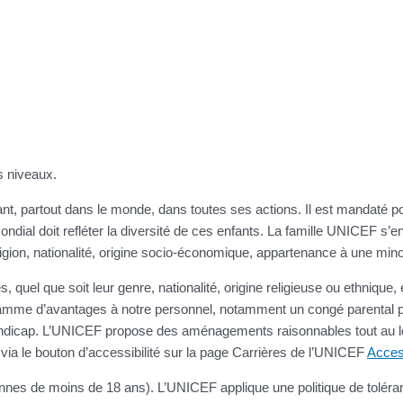
s niveaux.
t, partout dans le monde, dans toutes ses actions. Il est mandaté pour
ndial doit refléter la diversité de ces enfants. La famille UNICEF s’en
eligion, nationalité, origine socio-économique, appartenance à une minor
 quel que soit leur genre, nationalité, origine religieuse ou ethnique,
amme d’avantages à notre personnel, notamment un congé parental pa
ndicap. L’UNICEF propose des aménagements raisonnables tout au l
a le bouton d’accessibilité sur la page Carrières de l’UNICEF
Acces
nes de moins de 18 ans). L’UNICEF applique une politique de toléra