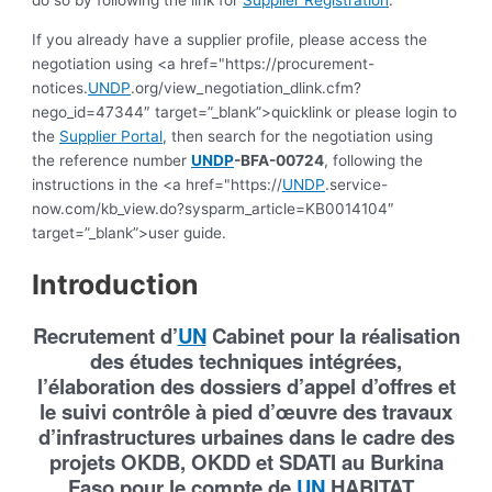
If you already have a supplier profile, please access the
negotiation using <a href="https://procurement-
notices.
UNDP
.org/view_negotiation_dlink.cfm?
nego_id=47344″ target=”_blank”>quicklink or please login to
the
Supplier Portal
, then search for the negotiation using
the reference number
UNDP
-BFA-00724
, following the
instructions in the <a href="https://
UNDP
.service-
now.com/kb_view.do?sysparm_article=KB0014104″
target=”_blank”>user guide.
Introduction
Recrutement d’
UN
Cabinet pour la réalisation
des études techniques intégrées,
l’élaboration des dossiers d’appel d’offres
et
le suivi contrôle à pied d’œuvre des travaux
d’infrastructures urbaines dans le cadre des
projets OKDB, OKDD et SDATI au Burkina
Faso pour le compte de
UN
HABITAT.