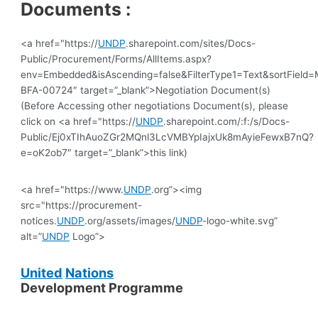
Documents :
<a href="https://
UNDP
.sharepoint.com/sites/Docs-
Public/Procurement/Forms/AllItems.aspx?
env=Embedded&isAscending=false&FilterType1=Text&sortField=Mo
BFA-00724″ target=”_blank”>Negotiation Document(s)
(Before Accessing other negotiations Document(s), please
click on <a href="https://
UNDP
.sharepoint.com/:f:/s/Docs-
Public/Ej0xTIhAuoZGr2MQnl3LcVMBYpIajxUk8mAyieFewxB7nQ?
e=oK2ob7″ target=”_blank”>this link)
<a href="https://www.
UNDP
.org”><img
src="https://procurement-
notices.
UNDP
.org/assets/images/
UNDP
-logo-white.svg”
alt=”
UNDP
Logo”>
United
Nations
Development Programme