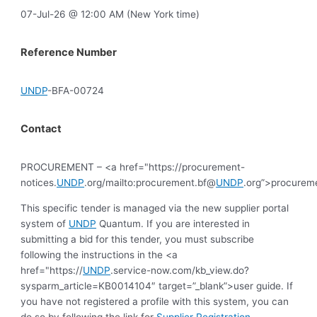
07-Jul-26 @ 12:00 AM (New York time)
Reference Number
UNDP
-BFA-00724
Contact
PROCUREMENT – <a href="https://procurement-
notices.
UNDP
.org/mailto:procurement.bf@
UNDP
.org”>procurem
This specific tender is managed via the new supplier portal
system of
UNDP
Quantum. If you are interested in
submitting a bid for this tender, you must subscribe
following the instructions in the <a
href="https://
UNDP
.service-now.com/kb_view.do?
sysparm_article=KB0014104″ target=”_blank”>user guide. If
you have not registered a profile with this system, you can
do so by following the link for
Supplier Registration
.