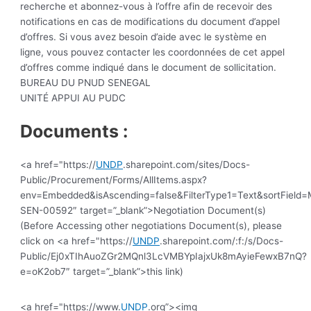
recherche et abonnez-vous à l’offre afin de recevoir des
notifications en cas de modifications du document d’appel
d’offres. Si vous avez besoin d’aide avec le système en
ligne, vous pouvez contacter les coordonnées de cet appel
d’offres comme indiqué dans le document de sollicitation.
BUREAU DU PNUD SENEGAL
UNITÉ APPUI AU PUDC
Documents :
<a href="https://
UNDP
.sharepoint.com/sites/Docs-
Public/Procurement/Forms/AllItems.aspx?
env=Embedded&isAscending=false&FilterType1=Text&sortField=Mo
SEN-00592″ target=”_blank”>Negotiation Document(s)
(Before Accessing other negotiations Document(s), please
click on <a href="https://
UNDP
.sharepoint.com/:f:/s/Docs-
Public/Ej0xTIhAuoZGr2MQnl3LcVMBYpIajxUk8mAyieFewxB7nQ?
e=oK2ob7″ target=”_blank”>this link)
<a href="https://www.
UNDP
.org”><img