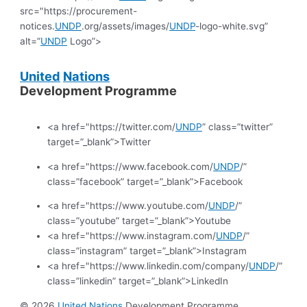
src="https://procurement-
notices.
UNDP
.org/assets/images/
UNDP
-logo-white.svg”
alt=”
UNDP
Logo”>
United
Nations
Development Programme
<a href="https://twitter.com/
UNDP
” class=”twitter”
target=”_blank”>Twitter
<a href="https://www.facebook.com/
UNDP
/”
class=”facebook” target=”_blank”>Facebook
<a href="https://www.youtube.com/
UNDP
/”
class=”youtube” target=”_blank”>Youtube
<a href="https://www.instagram.com/
UNDP
/”
class=”instagram” target=”_blank”>Instagram
<a href="https://www.linkedin.com/company/
UNDP
/”
class=”linkedin” target=”_blank”>LinkedIn
© 2026
United
Nations
Development Programme