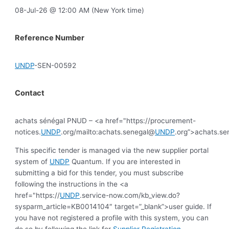
08-Jul-26 @ 12:00 AM (New York time)
Reference Number
UNDP
-SEN-00592
Contact
achats sénégal PNUD – <a href="https://procurement-
notices.
UNDP
.org/mailto:achats.senegal@
UNDP
.org”>achats.s
This specific tender is managed via the new supplier portal
system of
UNDP
Quantum. If you are interested in
submitting a bid for this tender, you must subscribe
following the instructions in the <a
href="https://
UNDP
.service-now.com/kb_view.do?
sysparm_article=KB0014104″ target=”_blank”>user guide. If
you have not registered a profile with this system, you can
do so by following the link for
Supplier Registration
.