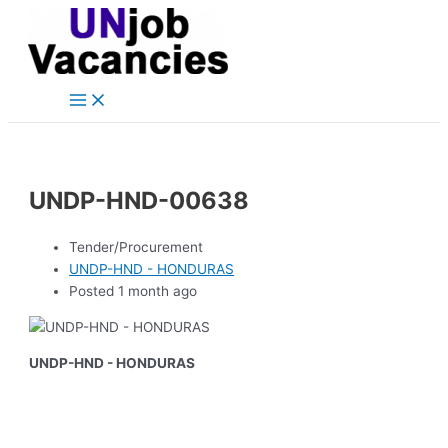
Main
Skip
Post
Menu
to
navigation
content
UNDP-HND-00638
Tender/Procurement
UNDP-HND - HONDURAS
Posted 1 month ago
UNDP-HND - HONDURAS