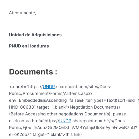
Atentamente,
Unidad de Adquisiciones
PNUD en Honduras
Documents :
<a href="https://
UNDP
.sharepoint.com/sites/Docs-
Public/Procurement/Forms/AllItems.aspx?
env=Embedded&isAscending=false&FilterType1=Text&sortField=Mo
HND-00638″ target=”_blank”>Negotiation Document(s)
(Before Accessing other negotiations Document(s), please
click on <a href="https://
UNDP
.sharepoint.com/:f:/s/Docs-
Public/Ej0xTIhAuoZGr2MQnl3LcVMBYpIajxUk8mAyieFewxB7nQ?
e=oK2ob7″ target=”_blank”>this link)